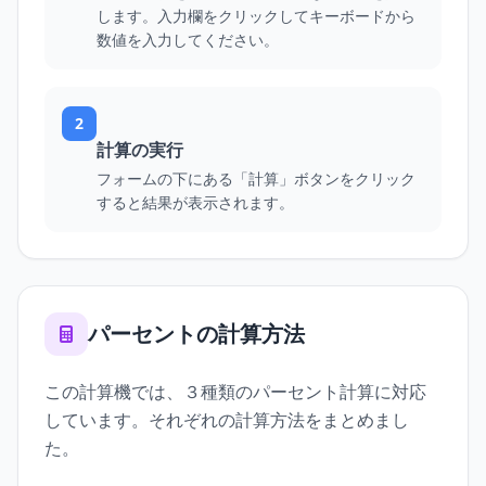
します。入力欄をクリックしてキーボードから
数値を入力してください。
2
計算の実行
フォームの下にある「計算」ボタンをクリック
すると結果が表示されます。
パーセントの計算方法
この計算機では、３種類のパーセント計算に対応
しています。それぞれの計算方法をまとめまし
た。