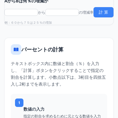
AからBは何％の増減か
計 算
から
の増減率
例：６０から７５は２５％の増加
パーセントの計算
テキストボックス内に数値と割合（％）を入力
し、「計算」ボタンをクリックすることで指定の
割合を計算します。小数点以下は、3桁目を四捨五
入し2桁までを表示します。
1
数値の入力
指定の割合を求めるために元となる数値を入力