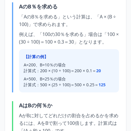
AのB％を求める
「AのB％を求める」という計算は、「A × (B ÷
100)」で求められます。
例えば、「100の30％を求める」場合は「100 ×
(30 ÷ 100)＝100 × 0.3＝30」となります。
【計算の例】
A=200、B=10％の場合
計算式：200 × (10 ÷ 100)＝200 × 0.1＝
20
A=500、B=25％の場合
計算式：500 × (25 ÷ 100)＝500 × 0.25＝
125
AはBの何％か
AがBに対してどれだけの割合を占めるかを求め
るには、AをBで割って100倍します。計算式は
「(A ÷ B) × 100」です。